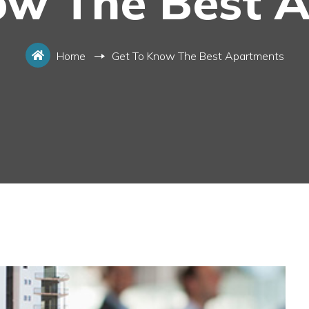
ow The Best 
Home
Get To Know The Best Apartments