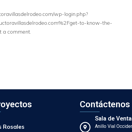
oravillasdelrodeo.com/wp-login.php?
toravillasdelrodeo.com%2Fget-to-know-the-
t a comment.
royectos
Contáctenos
Sala de Venta
s Rosales
Anillo Vial Occid