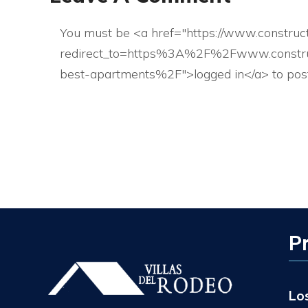
You must be <a href="https://www.construct
redirect_to=https%3A%2F%2Fwww.construc
best-apartments%2F">logged in</a> to pos
P
Lo