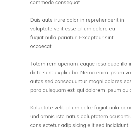
commodo consequat.
Duis aute irure dolor in reprehenderit in
voluptate velit esse cillum dolore eu
fugiat nulla pariatur. Excepteur sint
occaecat
Totam rem aperiam, eaque ipsa quae illo in
dicta sunt explicabo. Nemo enim ipsam vol
autgs sed consequuntur magni dolores eos
poro quisquam est, qui dolorem ipsum quia
Koluptate velit cillum dolre fugiat nula pa
und omnis iste natus goluptatem acusanti
cons ectetur adipisicing elit sed incididun