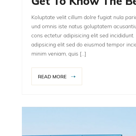
Get To Know The B
Koluptate velit cillum dolre fugiat nula pa
und omnis iste natus goluptatem acusanti
cons ectetur adipisicing elit sed incididun
adipsicing elit sed do eiusmod tempor inci
minim veniam, quis […]
READ MORE