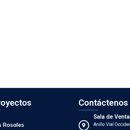
royectos
Contáctenos
Sala de Venta
s Rosales
Anillo Vial Occid