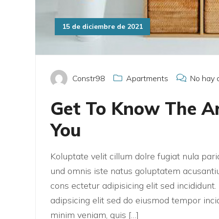
15 de diciembre de 2021
Constr98
Apartments
No hay 
Get To Know The A
You
Koluptate velit cillum dolre fugiat nula pa
und omnis iste natus goluptatem acusanti
cons ectetur adipisicing elit sed incididun
adipsicing elit sed do eiusmod tempor inci
minim veniam, quis […]