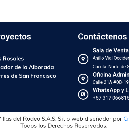
royectos
Contáctenos
Sala de Venta
s Rosales
Anillo Vial Occid
rador de la Alborada
Cúcuta. Norte de 
Oficina Admin
rres de San Francisco
Calle 21A #0B-19 
WhatsApp y L
+57 317 06681
illas del Rodeo S.A.S. Sitio web diseñador por
C
Todos los Derechos Reservados.